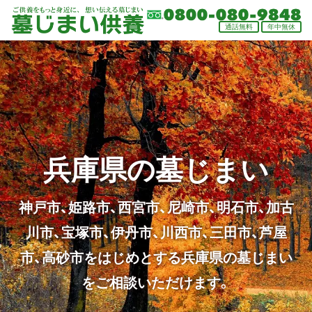
通話
無料
年中
無休
兵庫県の墓じまい
神戸市、姫路市、西宮市、尼崎市、明石市、加古
川市、宝塚市、伊丹市、川西市、三田市、芦屋
市、高砂市をはじめとする兵庫県の墓じまい
をご相談いただけます。