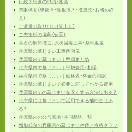
行政手続きの申請・相談
閉眼供養（魂抜き・性根抜き・撥遣式・お務め終
え）
ご遺骨の取り出し（骨出し）
ご先祖様の埋葬（安置）
墓石の解体撤去、原状回復工事・墓地返還
兵庫県の墓じまい工事例画像
兵庫県内で墓じまい｜手順まとめ
兵庫県内で墓じまい｜平均費用・相場
兵庫県内で墓じまい｜価格表・料金の内訳
兵庫県の墓じまいで必要に応じてかかる費用
兵庫県内での墓じまいを安くする方法はある？
兵庫県には墓じまいで活用できる補助金はあ
る？
兵庫県内の公営墓地・共同墓地一覧
増加傾向の兵庫県の墓じまい件数と推移グラフ