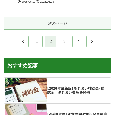
2025.06.19
2025.06.23
次のページ
前
次
1
2
3
4
へ
へ
おすすめ記事
【2026年最新版】墓じまい補助金・助
成金｜墓じまい費用を軽減
【令和8年度】都立霊園の施設変更制度