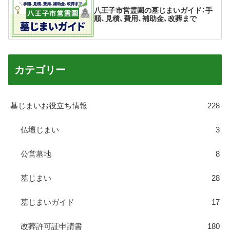
八王子市営霊園の墓じまいガイド：手
順、見積、費用、補助金、改葬まで
カテゴリー
墓じまいお役立ち情報
228
仏壇じまい
3
公営墓地
8
墓じまい
28
墓じまいガイド
17
改葬許可証申請書
180