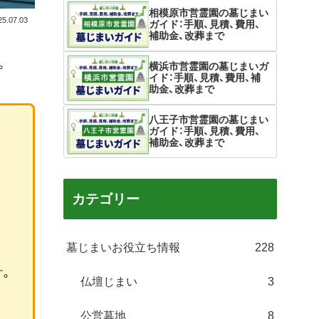
相模原市営霊園の墓じまい
25.07.03
ガイド：手順、見積、費用、
補助金、改葬まで
。
横浜市営霊園の墓じまいガ
イド：手順、見積、費用、補
助金、改葬まで
八王子市営霊園の墓じまい
ガイド：手順、見積、費用、
補助金、改葬まで
カテゴリー
墓じまいお役立ち情報
228
す。
仏壇じまい
3
公営墓地
8