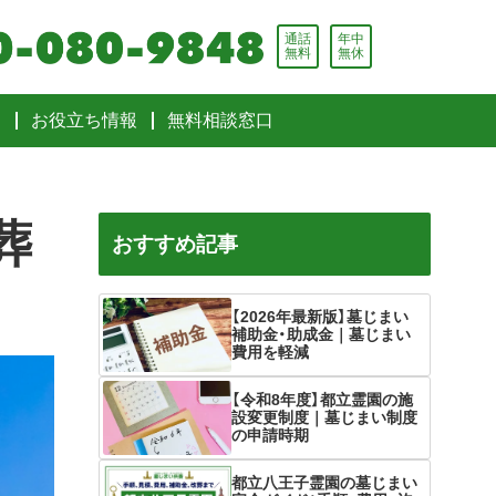
通話
年中
無料
無休
問
お役立ち情報
無料相談窓口
葬
おすすめ記事
【2026年最新版】墓じまい
補助金・助成金｜墓じまい
費用を軽減
【令和8年度】都立霊園の施
設変更制度｜墓じまい制度
の申請時期
都立八王子霊園の墓じまい