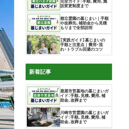
完全ガイド：手順、費用、施
設変更制度まで
都立霊園の墓じまい｜手順
や改葬先、補助金から見積
もりまで全部説明
【実践ガイド】墓じまいの
手順と注意点｜費用・流
れ・トラブル回避のコツ
新着記事
鹿屋市営墓地の墓じまいガ
イド：手順、見積、費用、補
助金、改葬まで
川崎市営霊園の墓じまいガ
イド：手順、見積、費用、補
助金、改葬まで