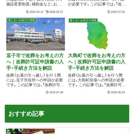
施設変更制度、補助金など、お墓
が必要です。この記事では、「改葬
の解体撤去工事から改葬に関する
許可申請書」の取得方法や手続き
2024.05.12
2026.03.27
2025.07.03
手続き、ご遺骨の搬送、閉眼法要、
の流れ、提出先などを、初めての
新しい改葬先の手配などをご紹介
方にもわかりやすく解説します。
墓じまいお役立ち情報
墓じまいお役立ち情報
する完全ガイドです。無料相談窓
口0800-080-9848
逗子市で改葬をお考えの方
大島町で改葬をお考えの方
へ｜改葬許可証申請書の入
へ｜改葬許可証申請書の入
手・手続き方法を解説
手・手続き方法を解説
改葬（お墓の引っ越し）を行う際
改葬（お墓の引っ越し）を行う際
には、逗子市役所への申請が必要
には、大島町役場への申請が必要
です。この記事では、「改葬許可申
です。この記事では、「改葬許可申
請書」の取得方法や手続きの流
請書」の取得方法や手続きの流
2025.07.06
2025.06.24
れ、提出先などを、初めての方に
れ、提出先などを、初めての方に
もわかりやすく解説します。
もわかりやすく解説します。
おすすめ記事