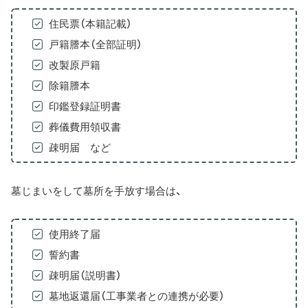
住民票（本籍記載）
戸籍謄本（全部証明）
改製原戸籍
除籍謄本
印鑑登録証明書
葬儀費用領収書
疎明届 など
墓じまいをして墓所を手放す場合は、
使用終了届
誓約書
疎明届（説明書）
墓地返還届（工事業者との連携が必要）