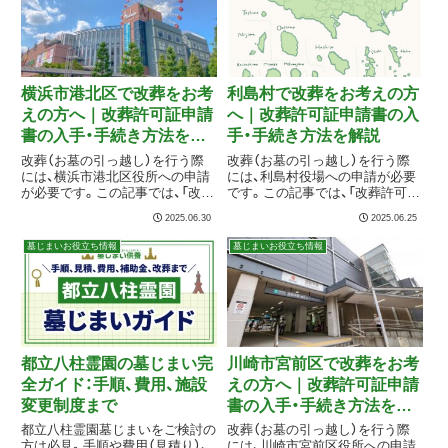
横浜市港北区で改葬をお考
利島村で改葬をお考えの方
えの方へ｜改葬許可証申請
へ｜改葬許可証申請書の入
書の入手・手続き方法を解
手・手続き方法を解説
説
改葬（お墓の引っ越し）を行う際
改葬（お墓の引っ越し）を行う際
には、横浜市港北区役所への申請
には、利島村役場への申請が必要
が必要です。この記事では、「改葬
です。この記事では、「改葬許可申
許可申請書」の取得方法や手続き
請書」の取得方法や手続きの流
2025.06.30
2025.06.25
の流れ、提出先などを、初めての
れ、提出先などを、初めての方に
方にもわかりやすく解説します。
もわかりやすく解説します。
墓じまいお役立ち情報
墓じまいお役立ち情報
都立八柱霊園の墓じまい完
川崎市宮前区で改葬をお考
全ガイド：手順、費用、施設
えの方へ｜改葬許可証申請
変更制度まで
書の入手・手続き方法を解
説
都立八柱霊園墓じまいをご検討の
改葬（お墓の引っ越し）を行う際
方は必見。手順や費用（見積り）、
には、川崎市宮前区役所への申請