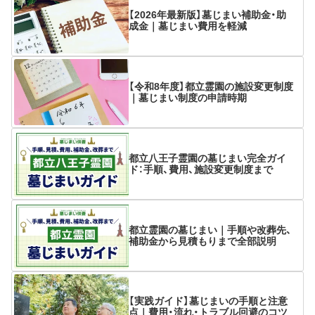
【2026年最新版】墓じまい補助金・助
成金｜墓じまい費用を軽減
【令和8年度】都立霊園の施設変更制度
｜墓じまい制度の申請時期
都立八王子霊園の墓じまい完全ガイ
ド：手順、費用、施設変更制度まで
都立霊園の墓じまい｜手順や改葬先、
補助金から見積もりまで全部説明
【実践ガイド】墓じまいの手順と注意
点｜費用・流れ・トラブル回避のコツ